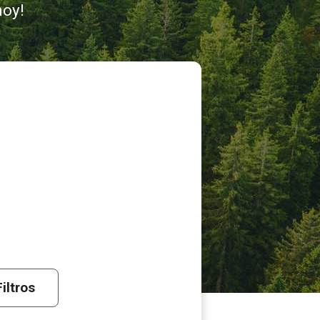
hoy!
iltros