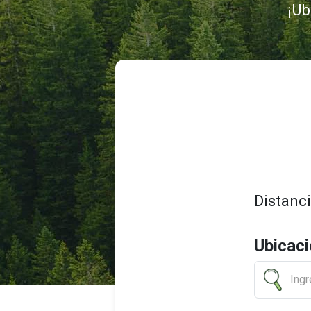
¡Ub
Distanc
Ubicac