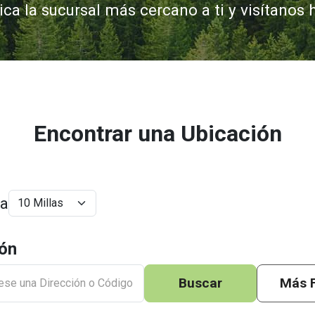
ica la sucursal más cercano a ti y visítanos 
Encontrar una Ubicación
ia
ión
Buscar
Más F