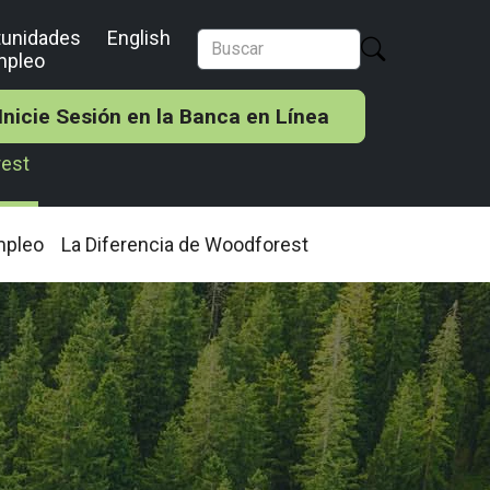
tunidades
English
mpleo
Inicie Sesión en la Banca en Línea
rest
mpleo
La Diferencia de Woodforest