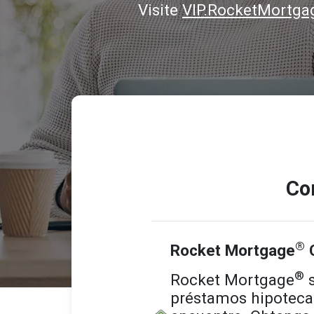
Visite
VIP.RocketMortg
Co
®
Rocket Mortgage
C
®
Rocket Mortgage
s
préstamos hipotecar