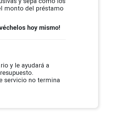
usivas y sepa cómo los
del monto del préstamo
rovéchelos hoy mismo!
io y le ayudará a
presupuesto.
e servicio no termina