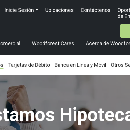
Inicie Sesión
Ubicaciones
Contáctenos
Opor
de E
omercial
Woodforest Cares
Acerca de Woodfo
os
Tarjetas de Débito
Banca en Línea y Móvil
Otros Se
stamos Hipoteca