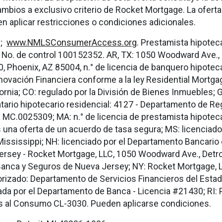
mbios a exclusivo criterio de Rocket Mortgage. La oferta 
aplicar restricciones o condiciones adicionales.
0;
www.NMLSConsumerAccess.org
. Prestamista hipoteca
 No. de control 100152352. AR, TX: 1050 Woodward Ave., 
00, Phoenix, AZ 85004, n.° de licencia de banquero hipote
novación Financiera conforme a la ley Residential Mortg
ornia; CO: regulado por la División de Bienes Inmuebles; GA
ciatario hipotecario residencial: 4127 - Departamento de Re
 MC.0025309; MA: n.° de licencia de prestamista hipoteca
 una oferta de un acuerdo de tasa segura; MS: licenciad
Mississippi; NH: licenciado por el Departamento Bancar
 Jersey - Rocket Mortgage, LLC, 1050 Woodward Ave., Detro
Banca y Seguros de Nueva Jersey; NY: Rocket Mortgage, L
rizado: Departamento de Servicios Financieros del Esta
ada por el Departamento de Banca - Licencia #21430; RI: 
 al Consumo CL-3030. Pueden aplicarse condiciones.