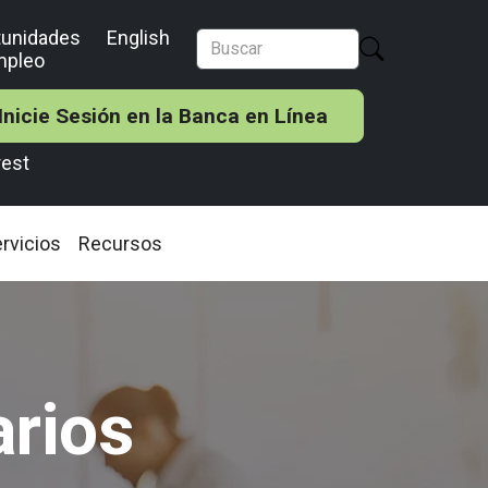
tunidades
English
mpleo
Inicie Sesión en la Banca en Línea
rest
rvicios
Recursos
rios