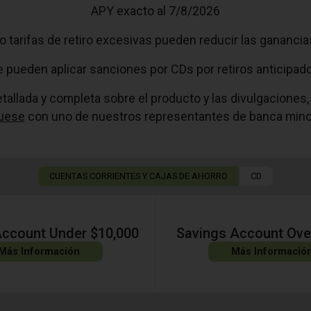
APY exacto al
7/8/2026
 tarifas de retiro excesivas pueden reducir las ganancias
 pueden aplicar sanciones por CDs por retiros anticipad
tallada y completa sobre el producto y las divulgaciones
uese
con uno de nuestros representantes de banca mino
CUENTAS CORRIENTES Y CAJAS DE AHORRO
CD
Account Under $10,000
Savings Account Ove
Más Información
Más Informació