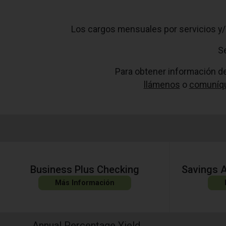
Los cargos mensuales por servicios y/o
Se
Para obtener información de
llámenos
o
comuníq
Business Plus Checking
Savings 
Más Información
Annual Percentage Yield