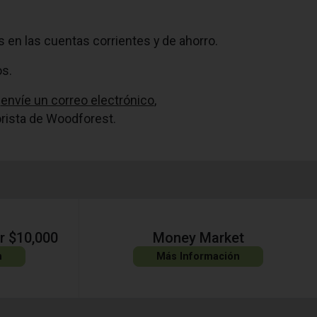
 en las cuentas corrientes y de ahorro.
os.
,
envíe un correo electrónico
,
rista de Woodforest.
r $10,000
Money Market
n
Más Información