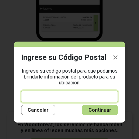
Administre sus Cuentas
Ingrese su Código Postal
¡Vea saldos, transacciones, estados de cuenta
Ingrese su código postal para que podamos
electrónicos, configure alertas de cuenta y más!
brindarle información del producto para su
ubicación.
Cancelar
Continuar
En Woodforest, los servicios de banca móvil
y en línea ofrecen muchas más opciones.